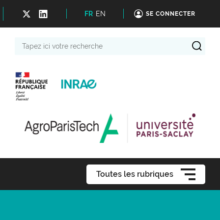
FR
EN
SE CONNECTER
Tapez
ici
votre
recherche
Toutes les rubriques